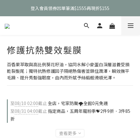
登入會員領券💌單筆滿$1555再現折$155
0
2
0
3
2
宅家防颱🌪️全館0元免運
1
2
1
宅家防颱🌪️全館0元免運
0
1
0
0
修護抗熱雙效髮膜
百香果萃取與高比例葵花籽油，協同水解小麥蛋白深層滋養受損
乾裂髮尾；獨特抗熱修護因子隔絕熱傷害並鎖住潤澤，瞬效撫平
毛躁、提升秀髮強韌度，由內而外賦予絲緞般滑順光澤。
至
08/10 02:00
截止
全店，宅家防颱🌪️全館0元免運
至
08/31 04:00
截止
指定商品，五周年寵粉季💝2件9折．3件85
折
查看更多