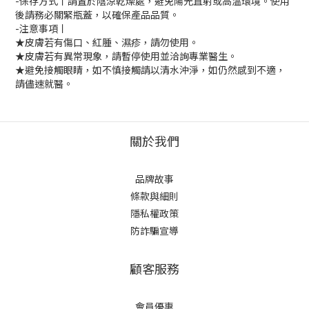
-保存方式丨請置於陰涼乾燥處，避免陽光直射或高溫環境。使用
後請務必關緊瓶蓋，以確保產品品質。
-注意事項丨
★皮膚若有傷口、紅腫、濕疹，請勿使用。
★皮膚若有異常現象，請暫停使用並洽詢專業醫生。
★避免接觸眼睛，如不慎接觸請以清水沖淨，如仍然感到不適，
請儘速就醫。
關於我們
品牌故事
條款與細則
隱私權政策
防詐騙宣導
顧客服務
會員優惠