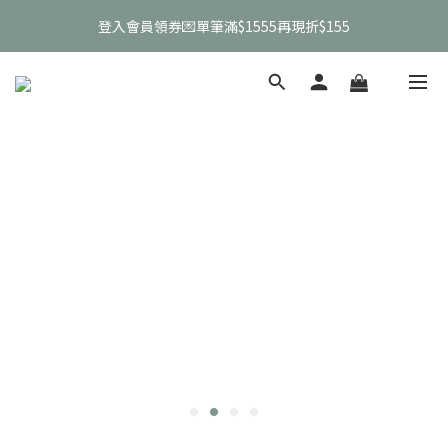
2
0
3
登入會員領券💌單筆滿$1555再現折$155
宅家防颱🌪️全館0元免運
1
2
0
1
宅家防颱🌪️全館0元免運
0