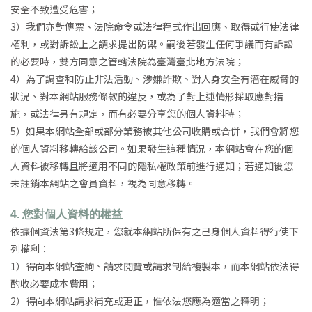
安全不致遭受危害；
3）我們亦對傳票、法院命令或法律程式作出回應、取得或行使法律
權利，或對訴訟上之請求提出防禦。嗣後若發生任何爭議而有訴訟
的必要時，雙方同意之管轄法院為臺灣臺北地方法院；
4）為了調查和防止非法活動、涉嫌詐欺、對人身安全有潛在威脅的
狀況、對本網站服務條款的違反，或為了對上述情形採取應對措
施，或法律另有規定，而有必要分享您的個人資料時；
5）如果本網站全部或部分業務被其他公司收購或合併，我們會將您
的個人資料移轉給該公司。如果發生這種情況，本網站會在您的個
人資料被移轉且將適用不同的隱私權政策前進行通知；若通知後您
未註銷本網站之會員資料，視為同意移轉。
4.
您對個人資料的權益
依據個資法第3條規定，您就本網站所保有之己身個人資料得行使下
列權利：
1）得向本網站查詢、請求閱覽或請求制給複製本，而本網站依法得
酌收必要成本費用；
2）得向本網站請求補充或更正，惟依法您應為適當之釋明；