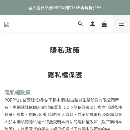
0
0
1
1
4
3
2
登入會員領券💌單筆滿$1555再現折$155
宅家防颱🌪️全館0元免運
0
0
3
2
1
2
1
0
宅家防颱🌪️全館0元免運
1
0
0
隱私政策
隱私權保護
隱私權政策
POPPY21
罌粟狂想網站(下稱本網站)由路迦生醫股份有限公司所
有。本網站謹依個人資料保護法（以下簡稱個資法）與本《隱私權
政策》搜集、處理及利用您的個人資料，並承諾尊重以及保護您個
人於本網站的隱私權。特此說明本網站的隱私權政策（以下簡稱本
政策），以保障您的權益。請您細讀以下有關本政策的內容：